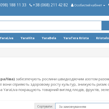
(098) 188 11 33
+38 (068) 211 42 82
Особистий кабінет
YaraLiva
YaraVita
YaraBela
YaraTera Krista
Kristal
ЯраЛіва)
забезпечують рослини швидкодіючим азотом разом і
ації вони сприяють здоровому росту культур, знижують ризик
ва YaraLiva покращують товарний вигляд плодів, фруктів, зеле
Сортувати: