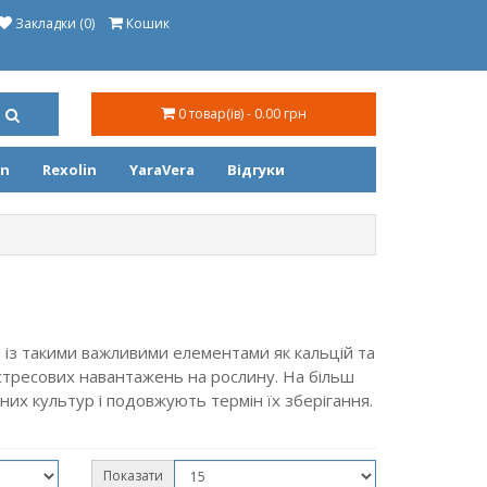
Закладки (0)
Кошик
0 товар(ів) - 0.00 грн
on
Rexolin
YaraVera
Відгуки
з такими важливими елементами як кальцій та
 стресових навантажень на рослину.
На більш
них культур і подовжують термін їх зберігання.
Показати