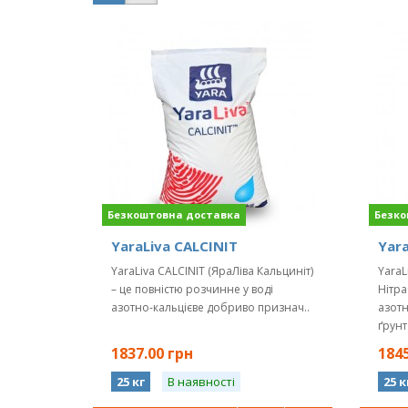
YaraLiva CALCINIT
Yar
YaraLiva CALCINIT (ЯраЛіва Кальциніт)
YaraL
– це повністю розчинне у воді
Нітра
азотно-кальцієве добриво признач..
азотн
ґрунт
1837.00 грн
1845
25 кг
В наявності
25 к