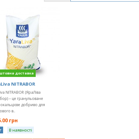
aLiva NITRABOR
iva NITRABOR (ЯраЛіва
бор) – це гранульоване
окальцієве добриво для
ового в..
.00 грн
г
В наявності