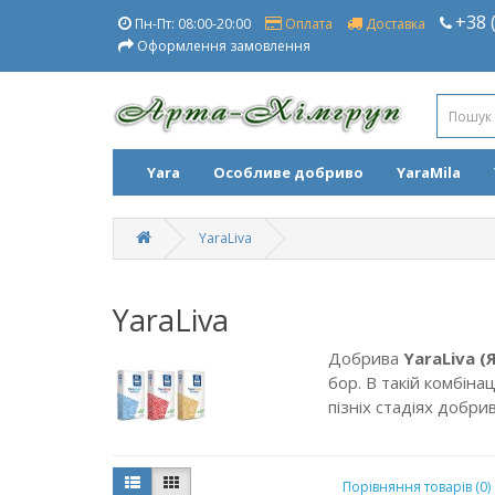
+38 
Пн-Пт: 08:00-20:00
Оплата
Доставка
Оформлення замовлення
Yara
Особливе добриво
YaraMila
YaraLiva
YaraLiva
Добрива
YaraLiva (
бор. В такій комбін
пізніх стадіях добри
Порівняння товарів (0)