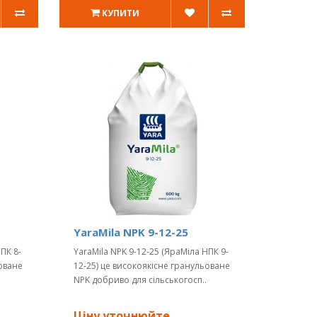
КУПИТИ
YaraMila NPK 9-12-25
ПК 8-
YaraMila NPK 9-12-25 (ЯраМіла НПК 9-
ьоване
12-25) це високоякісне гранульоване
NPK добриво для сільськогосп..
Ціну уточнюйте