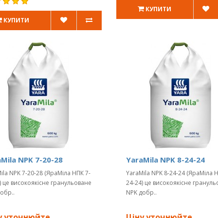
КУПИТИ
КУПИТИ
Mila NPK 7-20-28
YaraMila NPK 8-24-24
ila NPK 7-20-28 (ЯраМіла НПК 7-
YaraMila NPK 8-24-24 (ЯраМіла Н
) це високоякісне гранульоване
24-24) це високоякісне гранул
обр..
NPK добр..
у уточнюйте
Ціну уточнюйте