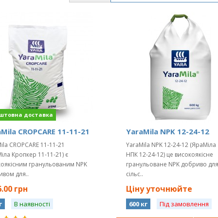
Mila CROPCARE 11-11-21
YaraMila NPK 12-24-12
ila CROPCARE 11-11-21
YaraMila NPK 12-24-12 (ЯраМіла
іла Кропкер 11-11-21) є
НПК 12-24-12) це високоякісне
коякісним гранульованим NPK
гранульоване NPK добриво дл
вом для..
сільс..
.00 грн
Ціну уточнюйте
г
В наявності
600 кг
Під замовлення