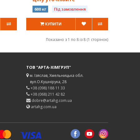
600 кг
Під замовлення
КУПИТИ
Показано з 1 по 8 із 8 (1 сторінок)
ТОВ "АРТА-ХІМГРУП"
м. Ізяслав, Хмельницька обл.
вул.О.Кушнірука, 28
+38 (098) 188 11 33
+38 (068) 211 42 82
dobre@artahg.com.ua
artahg.com.ua
Ми у Facebook
Ми у Youtube
Ми у Instagram