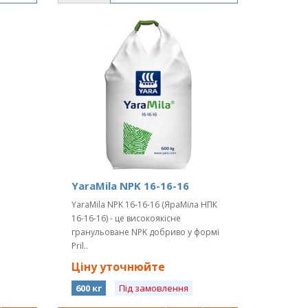
YaraMila NPK 16-16-16
YaraMila NPK 16-16-16 (ЯраМіла НПК
16-16-16) - це високоякісне
я
гранульоване NPK добриво у формі
Pril..
Ціну уточнюйте
600 кг
Під замовлення