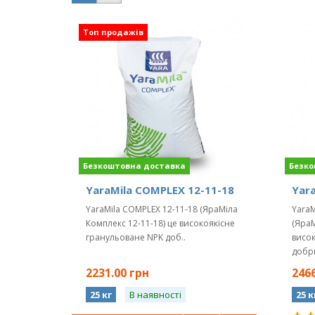
YaraMila COMPLEX 12-11-18
Yara
YaraMila COMPLEX 12-11-18 (ЯраМіла
YaraM
Комплекс 12-11-18) це високоякісне
(ЯраМ
гранульоване NPK доб..
висо
добри
2231.00 грн
2466
25 кг
В наявності
25 к