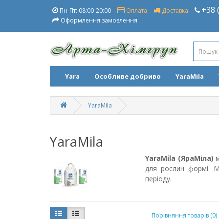
+38 
Пн-Пт: 08:00-20:00
Оплата
Доставка
Оформлення замовлення
Yara
Особливе добриво
YaraMila
YaraMila
YaraMila
YaraMila (ЯраМіла)
м
для рослин формі. М
періоду.
Порівняння товарів (0)