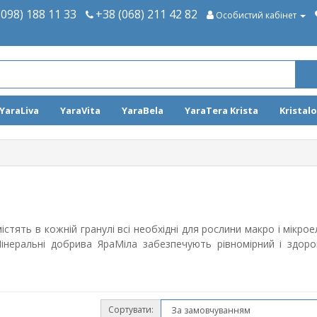
(098) 188 11 33
+38 (068) 211 42 82
Особистий кабінет
YaraLiva
YaraVita
YaraBela
YaraTera Krista
Kristal
істять в кожній гранулі всі необхідні для рослини макро і мікро
інеральні добрива ЯраМіла
забезпечують рівномірний і здоро
Сортувати: