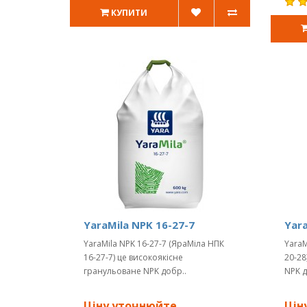
КУПИТИ
YaraMila NPK 16-27-7
Yara
YaraMila NPK 16-27-7 (ЯраМіла НПК
YaraM
16-27-7) це високоякісне
20-28
гранульоване NPK добр..
NPK д
Ціну уточнюйте
Цін