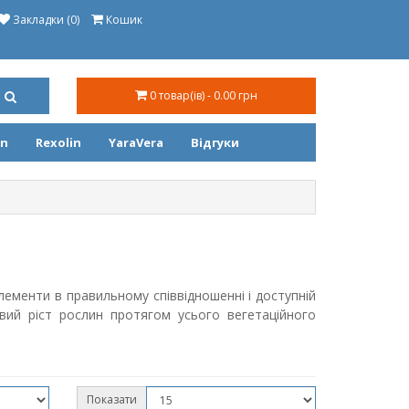
Закладки (0)
Кошик
0 товар(ів) - 0.00 грн
on
Rexolin
YaraVera
Відгуки
елементи в правильному співвідношенні і доступній
вий ріст рослин протягом усього вегетаційного
Показати