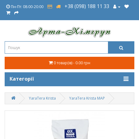
+38 (098) 188 11 33
Пн-Пт: 08:00-20:00
0 товар(ів) - 0.00 грн
Категорії
YaraTera Krista
YaraTera Krista MAP