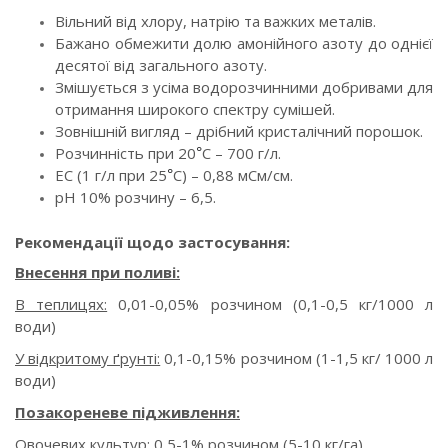
Вільний від хлору, натрію та важких металів.
Бажано обмежити долю амонійного азоту до однієї
десятої від загального азоту.
Змішується з усіма водорозчинними добривами для
отримання широкого спектру сумішей.
Зовнішній вигляд – дрібний кристалічний порошок.
Розчинність при 20
С – 700 г/л.
°
ЕС (1 г/л при 25
С) – 0,88 мСм/см.
°
рН 10% розчину – 6,5.
Рекомендації щодо застосування:
Внесення при поливі:
В теплицях:
0,01-0,05% розчином (0,1-0,5 кг/1000 л
води)
У відкритому ґрунті:
0,1-0,15% розчином (1-1,5 кг/ 1000 л
води)
Позакореневе підживлення:
Овочевих культур:
0,5-1% розчином (5-10 кг/га)