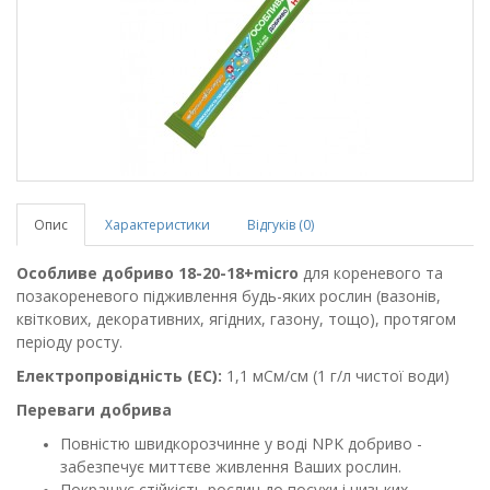
Опис
Характеристики
Відгуків (0)
Особливе добриво 18-20-18+micro
для кореневого та
позакореневого підживлення будь-яких рослин (вазонів,
квіткових, декоративних, ягідних, газону, тощо), протягом
періоду росту.
Електропровідність (ЕС):
1,1 мСм/см (1 г/л чистої води)
Переваги добрива
Повністю швидкорозчинне у воді NPK добриво -
забезпечує миттєве живлення Ваших рослин.
Покращує стійкість рослин до посухи і низьких