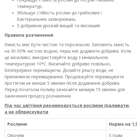
температур.
Збільшує стійкість рослин до грибкових і
бактеріальних захворювань.
З добривом урожай вищий та якісніший.
Правила розчинення
Ємність має бути чистою та порожньою. Заповніть ємність
на 30-50% чистою водою, перш ніж додавати добрива. Коли
це можливо, використовуйте воду з мінімальною
температурою 10
С. Висипайте добриво повільно,
°
безперервно перемішуючи. Долийте решту води, не
припиняючи перемішування. Продовжуйте перемішувати
протягом не менше 5 хвилин після додавання добрива.
Перед початком поливу зачекайте мінімум 15 хвилин для
закінчення процесу розчинення.
Під час цвітіння рекомендується рослини підливати,
а не обприскувати
Рослини
Норма на 1,
Овочеві
5 грам