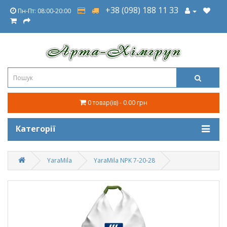
+38 (098) 188 11 33
Пн-Пт: 08:00-20:00
0 товар(ів) - 0.00 грн
Категорії
YaraMila
YaraMila NPK 7-20-28