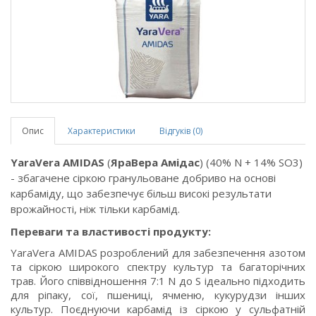
Опис
Характеристики
Відгуків (0)
YaraVera AMIDAS
(
ЯраВера Амідас
) (40% N + 14% SO3)
- збагачене сіркою гранульоване добриво на основі
карбаміду, що забезпечує більш високі результати
врожайності, ніж тільки карбамід.
Переваги та властивості продукту:
YaraVera AMIDAS розроблений для забезпечення азотом
та сіркою широкого спектру культур та багаторічних
трав. Його співвідношення 7:1 N до S ідеально підходить
для ріпаку, сої, пшениці, ячменю, кукурудзи інших
культур. Поєднуючи карбамід із сіркою у сульфатній