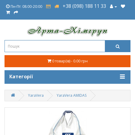
+38 (098) 188 11 33
Пн-Пт: 08:00-20:00
0 товар(ів) - 0.00 грн
Категорії
YaraVera
YaraVera AMIDAS