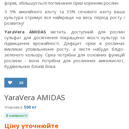
формі, збільшується поглинання сірки корінням рослин.
З 5% амонійного азоту та 35% сечового азоту ваша
культура отримує все найкраще на весь період росту і
розвитку!
YaraVera AMIDAS
містить доступний для рослин
сульфат для досягнення покращеної якості культур та
підвищення врожайності. Дефіцит сірки в рослинах
викликає уповільнення росту, а листя набуде блідо-
зеленого кольору. Сірка потрібна для основних функцій
рослини - вона потрібна для рослинних амінокислот,
будівельних блоків білка.
YaraVera AMIDAS
500 кг
Упаковка:
В наявності
Ціну уточнюйте