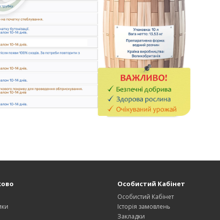
ково
Особистий Кабінет
Особистий Кабінет
ики
Історія замовлень
Закладки