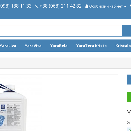
(098) 188 11 33
+38 (068) 211 42 82
Особистий кабінет
YaraLiva
YaraVita
YaraBela
YaraTera Krista
Kristal
Y
У
В