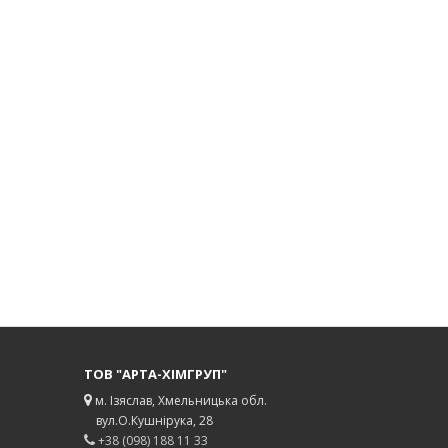
ТОВ "АРТА-ХІМГРУП"
м. Ізяслав, Хмельницька обл.
вул.О.Кушнірука, 28
+38 (098) 188 11 33