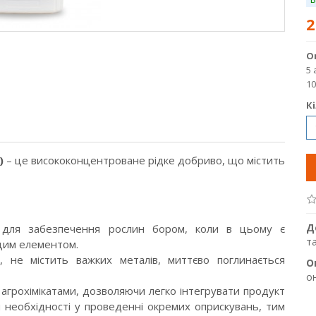
2
О
5 
10
К
)
– це висококонцентроване рідке добриво, що містить
Д
 для забезпечення рослин бором, коли в цьому є
т
 цим елементом.
, не містить важких металів, миттєво поглинається
О
о
агрохімікатами, дозволяючи легко інтегрувати продукт
я необхідності у проведенні окремих оприскувань, тим