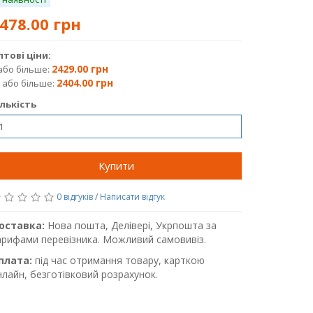
478.00 грн
птові ціни:
2429.00 грн
або більше:
2404.00 грн
 або більше:
ількість
Купити
0 відгуків
/
Написати відгук
оставка:
Нова пошта, Делівері, Укрпошта за
арифами перевізника. Можливий самовивіз.
плата:
під час отримання товару, карткою
нлайн, безготівковий розрахунок.