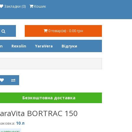
Закладки (0)
Кошик
0 товар(ів) - 0.00 грн
on
Rexolin
YaraVera
Відгуки
Безкоштовна доставка
araVita BORTRAC 150
10 л
паковка:
 наявності