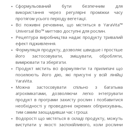
Сформульований бути безпечним для
використання через регулярні проміжки часу
протягом усього періоду вегетації.
Всі поживні речовини, що містяться в YaraVita™
Universal Bio™ миттєво доступні для рослин.
Рецептура виробництва надає продукту тривалий
ефект підживлення.
Формуляція продукту, дозволяє швидше і простіше
його застосовувати, змішувати, обробляти,
вимірювати та зберігати.
Продукт містить всі формулянти та прилипачі що
посилюють його дію, які присутні у всій лінійці
YaraVita.
Можна застосовувати спільно з багатьма
агрохімікатами, дозволяючи легко інтегрувати
продукт в програми захисту рослин і позбавитися
необхідності у проведенні окремих обприскувань,
тим самим заощадивши час і гроші.
Водорості що містяться в складі продукту, можуть
виступати у якості заспокійливого, коли рослини