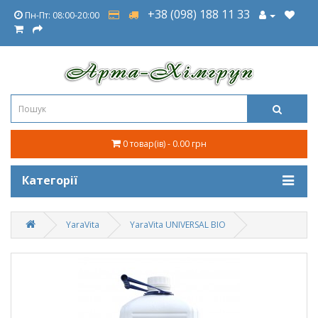
+38 (098) 188 11 33
Пн-Пт: 08:00-20:00
0 товар(ів) - 0.00 грн
Категорії
YaraVita
YaraVita UNIVERSAL BIO